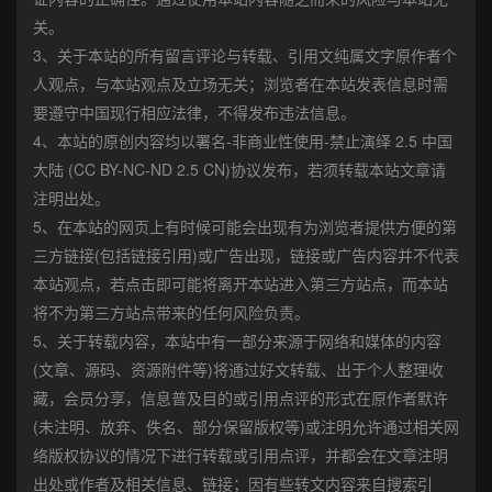
关。
3、关于本站的所有留言评论与转载、引用文纯属文字原作者个
人观点，与本站观点及立场无关；浏览者在本站发表信息时需
要遵守中国现行相应法律，不得发布违法信息。
4、本站的原创内容均以署名-非商业性使用-禁止演绎 2.5 中国
大陆 (CC BY-NC-ND 2.5 CN)协议发布，若须转载本站文章请
注明出处。
5、在本站的网页上有时候可能会出现有为浏览者提供方便的第
三方链接(包括链接引用)或广告出现，链接或广告内容并不代表
本站观点，若点击即可能将离开本站进入第三方站点，而本站
将不为第三方站点带来的任何风险负责。
5、关于转载内容，本站中有一部分来源于网络和媒体的内容
(文章、源码、资源附件等)将通过好文转载、出于个人整理收
藏，会员分享，信息普及目的或引用点评的形式在原作者默许
(未注明、放弃、佚名、部分保留版权等)或注明允许通过相关网
络版权协议的情况下进行转载或引用点评，并都会在文章注明
出处或作者及相关信息、链接；因有些转文内容来自搜索引