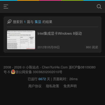
搜索到
1
篇与
集显
的结果
Intel集成显卡Windows 8驱动
2012年05月09日
860 阅读
2008 - 2026 © 小陈站点 -
ChenYunHe.Com
浙ICP备08109380
号-5
浙公网安备 33038202002010号
已运行
6672
天
| 页面耗时：26ms
用户协议
隐私政策
免责声明