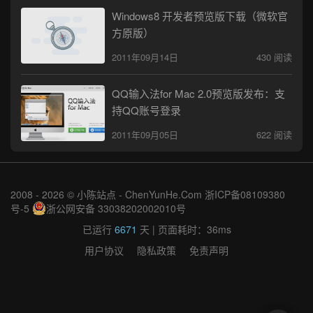
Windows8 开发者预览版下载（微软官
方原版）
2011年09月14日
430 阅读
QQ输入法for Mac 2.0预览版发布：支
持QQ账号登录
2011年09月05日
622 阅读
2008 - 2026 © 小陈站点 -
ChenYunHe.Com
浙ICP备08109380
号-5
浙公网安备 33038202002010号
已运行
6671
天
| 页面耗时：36ms
用户协议
隐私政策
免责声明