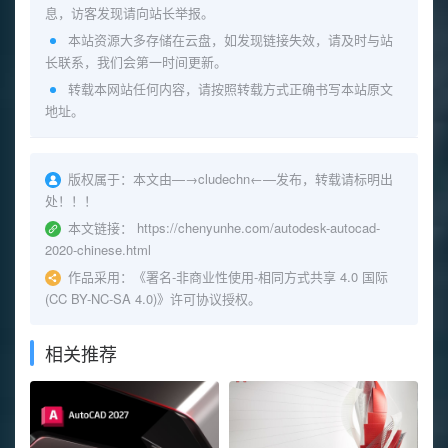
息，访客发现请向站长举报。
本站资源大多存储在云盘，如发现链接失效，请及时与站
长联系，我们会第一时间更新。
转载本网站任何内容，请按照转载方式正确书写本站原文
地址。
版权属于：
本文由—→
cludechn
←—发布，转载请标明出
处！！！
本文链接：
https://chenyunhe.com/autodesk-autocad-
2020-chinese.html
作品采用：
《
署名-非商业性使用-相同方式共享 4.0 国际
(CC BY-NC-SA 4.0)
》许可协议授权。
相关推荐