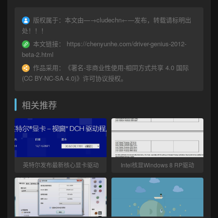
版权属于：
本文由—→
cludechn
←—发布，转载请标明出
处！！！
本文链接：
https://chenyunhe.com/driver-genius-2012-
beta-2.html
作品采用：
《
署名-非商业性使用-相同方式共享 4.0 国际
(CC BY-NC-SA 4.0)
》许可协议授权。
相关推荐
英特尔发布最新核心显卡驱动
Intel核显Windows 8 RP驱动