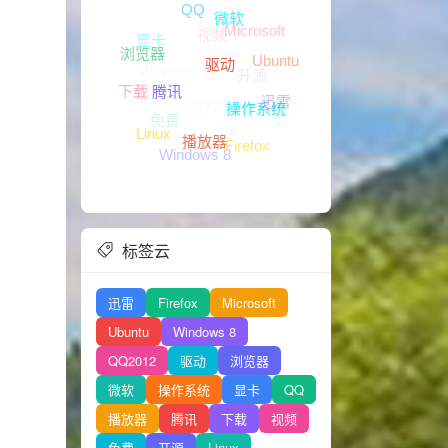
QQ
视频
Microsoft
显卡
微软
Windows 7
开源
Ubuntu
QQ2012
浏览器
迅雷
下载
驱动
免费
操作系统
腾讯
Firefox
Windows 8
Linux
播放器
标签云
迅雷
Firefox
Microsoft
Ubuntu
Windows 8
QQ2012
驱动
浏览器
微软
操作系统
显卡
QQ
播放器
腾讯
下载
视频
免费
开源
Linux