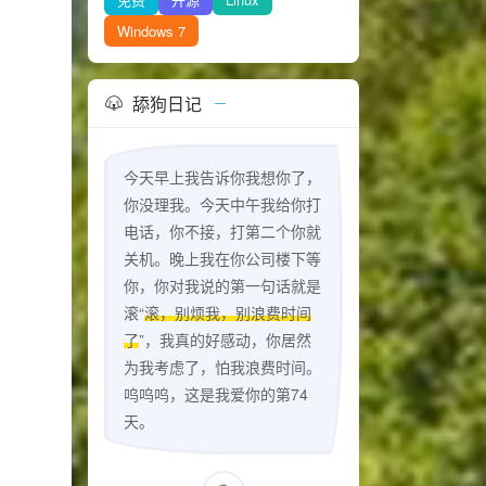
Windows 7
舔狗日记
今天早上我告诉你我想你了，
你没理我。今天中午我给你打
电话，你不接，打第二个你就
关机。晚上我在你公司楼下等
你，你对我说的第一句话就是
滚“
滚，别烦我，别浪费时间
了
”，我真的好感动，你居然
为我考虑了，怕我浪费时间。
呜呜呜，这是我爱你的第74
天。