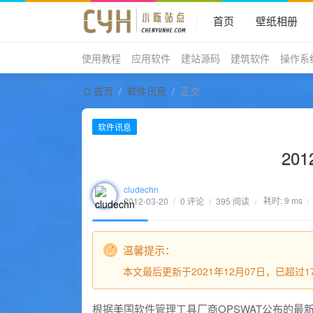
首页
壁纸相册
使用教程
应用软件
建站源码
建筑软件
操作系
首页
/
软件讯息
/
正文
软件讯息
20
cludechn
耗时: 9 ms
2012-03-20
/
0 评论
/
395 阅读
/
/
温馨提示：
本文最后更新于2021年12月07日，已超
根据美国软件管理工具厂商OPSWAT公布的最新