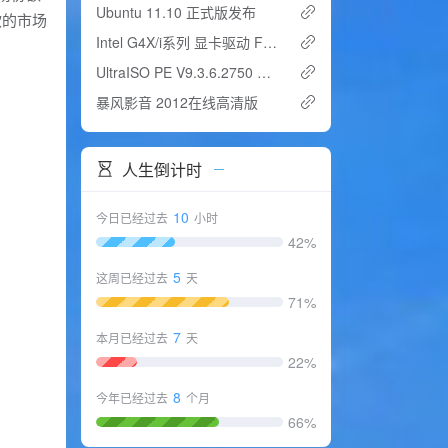
Ubuntu 11.10 正式版发布
软的市场
Intel G4X/i系列 显卡驱动 For Win7
UltraISO PE V9.3.6.2750 中文&amp;国际版本下载
暴风影音 2012在线高清版
人生倒计时
10
今日已经过去
小时
42%
5
这周已经过去
天
71%
7
本月已经过去
天
22%
8
今年已经过去
个月
66%