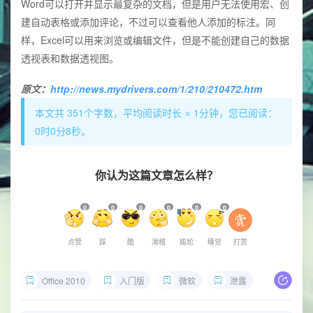
Word可以打开并显示最复杂的文档，但是用户无法使用宏、创
建自动表格或添加评论，不过可以查看他人添加的标注。同
样，Excel可以用来浏览或编辑文件，但是不能创建自己的数据
透视表和数据透视图。
原文：
http://news.mydrivers.com/1/210/210472.htm
本文共 351个字数，平均阅读时长 ≈ 1分钟，您已阅读：
0时0分9秒。
你认为这篇文章怎么样？
0
0
0
0
0
0
点赞
踩
酷
滑稽
尴尬
睡觉
打赏
Office 2010
入门版
微软
泄露