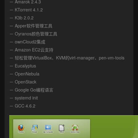
－ Amarok 2.4.3
－ KTorrent 4.1.2
－ K3b 2.0.2
－ Apper软件管理工具
－ Oyranos颜色管理工具
－ ownCloud2集成
－ Amazon EC2云支持
－ 轻松管理VirtualBox、KVM的virt-manager、pen-vm-tools
－ Eucalyptus
－ OpenNebula
－ OpenStack
－ Google Go编程语言
－ systemd init
－ GCC 4.6.2