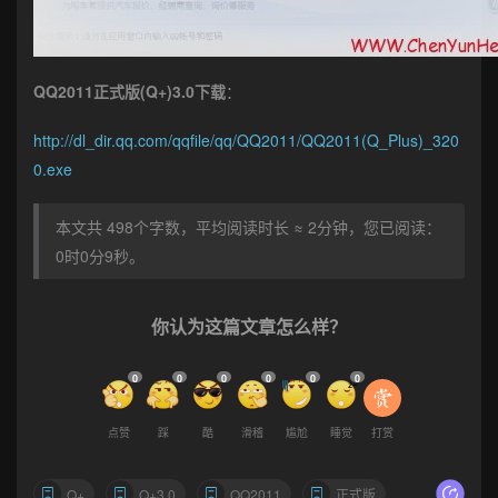
QQ2011正式版(Q+)3.0下载
：
http://dl_dir.qq.com/qqfile/qq/QQ2011/QQ2011(Q_Plus)_320
0.exe
本文共 498个字数，平均阅读时长 ≈ 2分钟，您已阅读：
0时0分10秒。
你认为这篇文章怎么样？
0
0
0
0
0
0
点赞
踩
酷
滑稽
尴尬
睡觉
打赏
Q+
Q+3.0
QQ2011
正式版