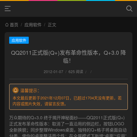
首页
/
应用软件
/
正文
应用软件
QQ2011正式版(Q+)发布革命性版本，Q+3.0 降
临！
2012-01-07
/
625 阅读
/
/
温馨提示：
本文最后更新于2021年12月07日，已超过1704天没有更新，若
内容或图片失效，请留言反馈。
万众期待的Q+3.0 终于揭开神秘面纱——QQ2011正式版(Q+)
正式发布革命性版本：取消了一直沿用的侧边栏，按钮LOGO
全新换貌；同步整理Windows桌面，独特的Q+格子将桌面自动
分类，使你的桌面整洁而个性；在全屏模式下新增“桌面”“应用”