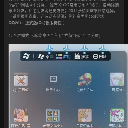
“推荐”“网址”4个分屏； 独有的“QQ常用联系人”格子，自动筛选
亲密好友，和老朋友沟通更方便；2012张精美壁纸任意选择，
一键更换更省事，还有动态壁纸让你的桌面更cool更炫！
QQ2011 正式版(Q+)新版特性 ：
1. 全屏模式下新增“桌面”“应用”“推荐”“网址”4个分屏；