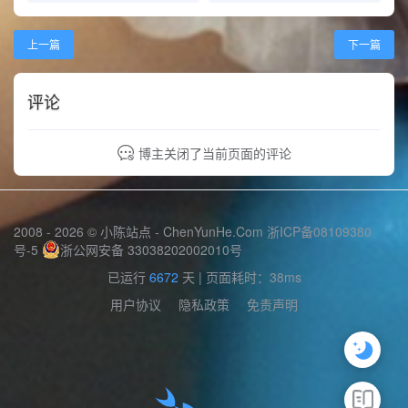
上一篇
下一篇
评论
博主关闭了当前页面的评论
2008 - 2026 © 小陈站点 -
ChenYunHe.Com
浙ICP备08109380
号-5
浙公网安备 33038202002010号
已运行
6672
天
| 页面耗时：38ms
用户协议
隐私政策
免责声明