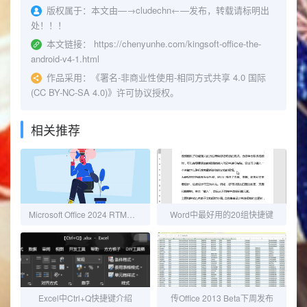
版权属于：
本文由—→
cludechn
←—发布，转载请标明出
处！！！
本文链接：
https://chenyunhe.com/kingsoft-office-the-
android-v4-1.html
作品采用：
《
署名-非商业性使用-相同方式共享 4.0 国际
(CC BY-NC-SA 4.0)
》许可协议授权。
相关推荐
Microsoft Office 2024 RTM（零售版）下载资源汇总
Word中最好用的20组快捷键
Excel中Ctrl+Q快捷键介绍
传Office 2013 Beta下周发布