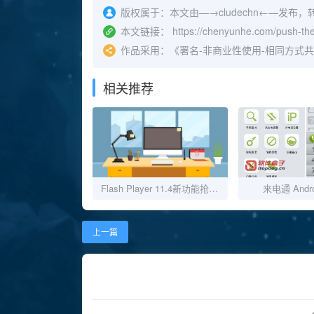
版权属于：
本文由—→
cludechn
←—发布，
本文链接：
https://chenyunhe.com/push-the
作品采用：
《
署名-非商业性使用-相同方式共享 4.0
相关推荐
Flash Player 11.4新功能抢先看
来电通 Andro
上一篇