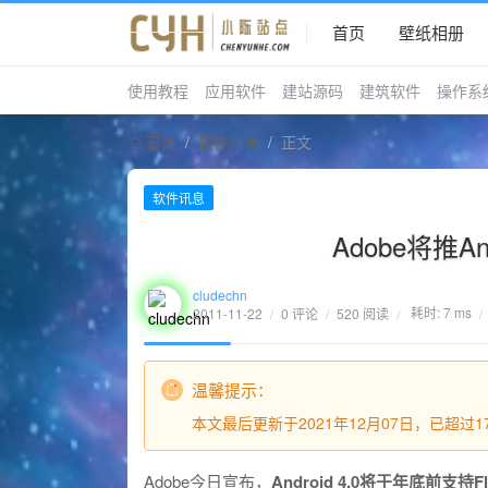
首页
壁纸相册
使用教程
应用软件
建站源码
建筑软件
操作系
首页
/
软件讯息
/
正文
软件讯息
Adobe将推An
cludechn
耗时: 7 ms
2011-11-22
/
0 评论
/
520 阅读
/
/
温馨提示：
本文最后更新于2021年12月07日，已超
Adobe今日宣布，
Android 4.0将于年底前支持Fl