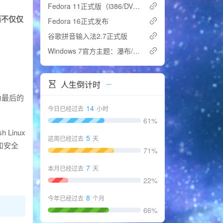
Fedora 11正式版（i386/DVD）
而不仅仅
Fedora 16正式发布
谷歌拼音输入法2.7正式版
Windows 7官方主题：瀑布/抽象之光/影
人生倒计时
将成为最后的
14
今日已经过去
小时
61%
Linux
5
这周已经过去
天
和安全
71%
7
本月已经过去
天
22%
8
今年已经过去
个月
66%