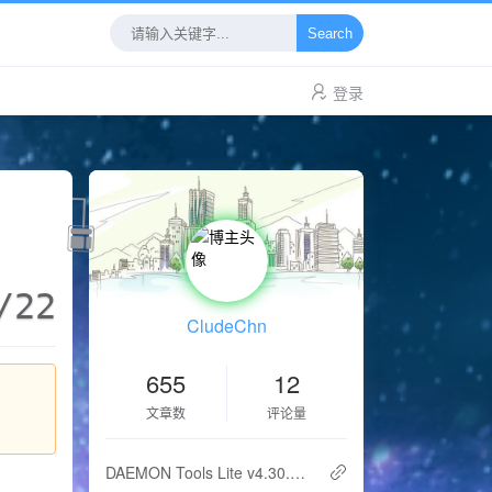
Search
登录
/22
CludeChn
655
12
文章数
评论量
DAEMON Tools Lite v4.30.2 32/64Bits (SPTD 1.56)