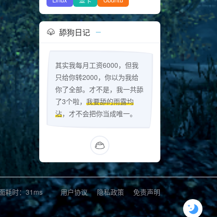
舔狗日记
其实我每月工资6000，但我
只给你转2000，你以为我给
你了全部。才不是，我一共舔
了3个啦，
我要舔的雨露均
沾
，才不会把你当成唯一。
页面耗时：31ms
用户协议
隐私政策
免责声明