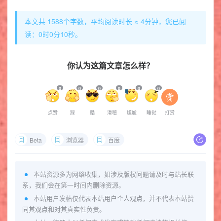
本文共 1588个字数，平均阅读时长 ≈ 4分钟，您已阅
读：0时0分10秒。
你认为这篇文章怎么样？
0
0
0
0
0
0
点赞
踩
酷
滑稽
尴尬
睡觉
打赏
Beta
浏览器
百度
本站资源多为网络收集，如涉及版权问题请及时与站长联
系，我们会在第一时间内删除资源。
本站用户发帖仅代表本站用户个人观点，并不代表本站赞
同其观点和对其真实性负责。