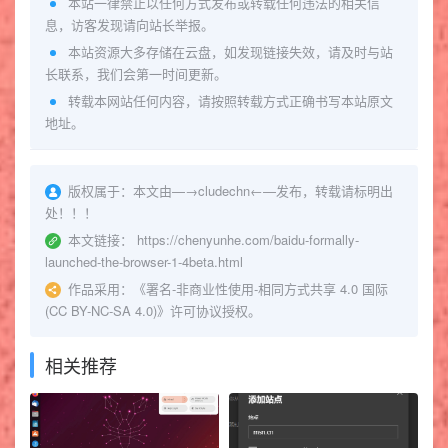
本站一律禁止以任何方式发布或转载任何违法的相关信
息，访客发现请向站长举报。
本站资源大多存储在云盘，如发现链接失效，请及时与站
长联系，我们会第一时间更新。
转载本网站任何内容，请按照转载方式正确书写本站原文
地址。
版权属于：
本文由—→
cludechn
←—发布，转载请标明出
处！！！
本文链接：
https://chenyunhe.com/baidu-formally-
launched-the-browser-1-4beta.html
作品采用：
《
署名-非商业性使用-相同方式共享 4.0 国际
(CC BY-NC-SA 4.0)
》许可协议授权。
相关推荐