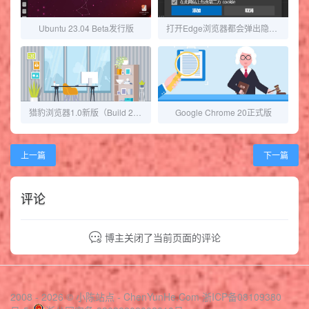
Ubuntu 23.04 Beta发行版
打开Edge浏览器都会弹出隐私声明的解决办法
猎豹浏览器1.0新版（Build 2360）发布
Google Chrome 20正式版
上一篇
下一篇
评论
博主关闭了当前页面的评论
2008 - 2026 © 小陈站点 -
ChenYunHe.Com
浙ICP备08109380