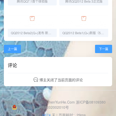
腾讯QQ7.1首个体验版
腾讯QQ2012 Beta 3正式版
QQ2012 Beta2(Q+)发布 新增实时天气和日历
QQ2012 Beta1(Q+)新版（5580）
上一篇
下一篇
评论
博主关闭了当前页面的评论
2008 - 2026 © 小陈站点 -
ChenYunHe.Com
浙ICP备08109380
号-5
浙公网安备 33038202002010号
已运行
6674
天
| 页面耗时：29ms