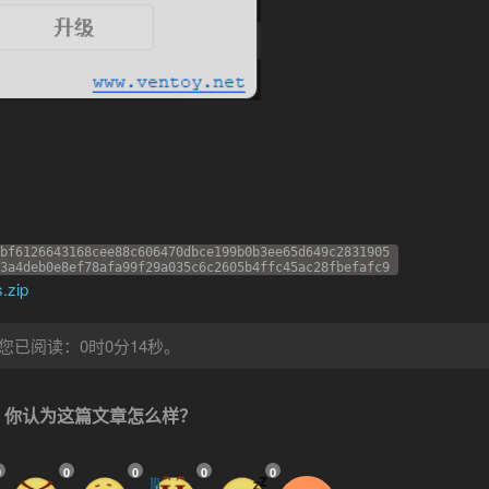
bf6126643168cee88c606470dbce199b0b3ee65d649c2831905

3a4deb0e8ef78afa99f29a035c6c2605b4ffc45ac28fbefafc9
.zip
，您已阅读：0时0分16秒。
你认为这篇文章怎么样？
0
0
0
0
0