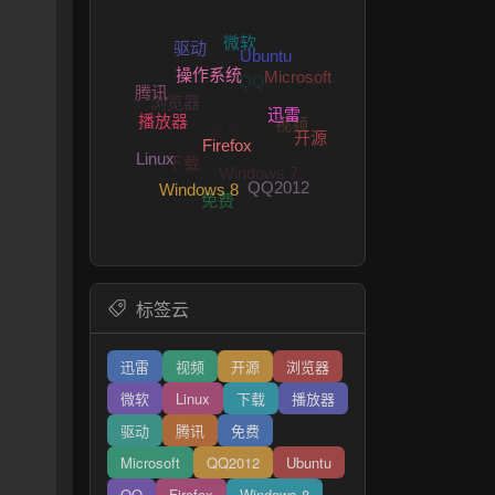
微软
QQ
驱动
Microsoft
Ubuntu
浏览器
腾讯
视频
显卡
操作系统
迅雷
开源
下载
播放器
Windows 7
Linux
Firefox
QQ2012
免费
Windows 8
标签云
迅雷
视频
开源
浏览器
微软
Linux
下载
播放器
驱动
腾讯
免费
Microsoft
QQ2012
Ubuntu
QQ
Firefox
Windows 8