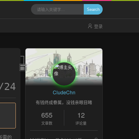
Search
登录
/24
CludeChn
有钱终成眷属，没钱亲眼目睹
655
12
文章数
评论量
所需的