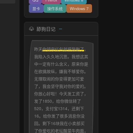
显卡
操作系统
Windows 7
舔狗日记
昨天
你领完红包就把我删了
，
我陷入久久地沉思。我想这其
中一定有什么含义，原来你是
在欲擒故纵，嫌我不够爱你。
无理取闹的你变得更加可爱
了，我会坚守我对你的爱的。
你放心好啦！今天发工资了，
发了1850，给你微信转了
520，支付宝1314，还剩下
16。给你发了很多消息你没
回。剩下16块我在小卖部买
了你爱吃的老坛酸菜牛肉面，