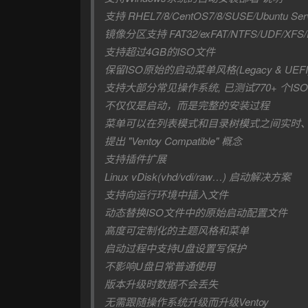
支持 RHEL7/8/CentOS7/8/SUSE/Ubuntu
镜像分区支持 FAT32/exFAT/NTFS/UDF/XFS/
支持超过4GB的ISO文件
保留ISO原始的启动菜单风格(Legacy & UEFI
支持大部分常见操作系统, 已测试770+ 个IS
不仅仅是启动，而是完整的安装过程
菜单可以在列表模式和目录树模式之间实时、
提出 "Ventoy Compatible" 概念
支持插件扩展
Linux vDisk(vhd/vdi/raw…) 启动解决方案
支持向运行环境中插入文件
动态替换ISO文件中的原始启动配置文件
高度可定制化的主题风格和菜单
启动过程中支持U盘设置写保护
不影响U盘日常普通使用
版本升级时数据不会丢失
无需跟随操作系统升级而升级Ventoy