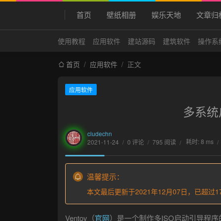
首页
壁纸相册
娱乐天地
文章归
使用教程
应用软件
建站源码
建筑软件
操作系
首页
/
应用软件
/
正文
应用软件
多系统启
cludechn
耗时: 8 ms
2021-11-24
/
0 评论
/
795 阅读
/
/
温馨提示：
本文最后更新于2021年12月07日，已超
Ventoy（
官网
）是一个制作多ISO启动引导程序