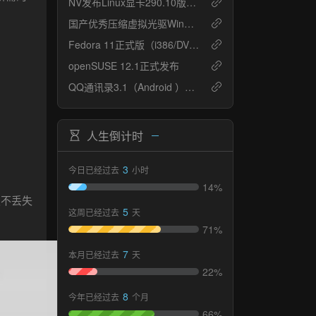
NV发布Linux显卡290.10版驱动：修复诸多Bug
国产优秀压缩虚拟光驱WinMount 3.3.0209
Fedora 11正式版（i386/DVD）
openSUSE 12.1正式发布
QQ通讯录3.1（Android ）发布：摇一摇交换名片
人生倒计时
3
今日已经过去
小时
14%
级不丢失
5
这周已经过去
天
71%
7
本月已经过去
天
22%
8
今年已经过去
个月
66%