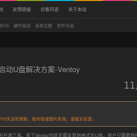
档
友情链接
访客印迹
关于本站
统OS
硬件驱动
系统主题
软件讯息
动U盘解决方案-Ventoy
11
过1703天没有更新，若内容或图片失效，请留言反馈。
的开源工具。有了Ventoy你就无需反复地格式化U盘，用户只需要将