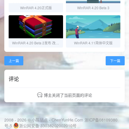
WinRAR 4.20正式版
WinRAR 4.20 Beta 3
WinRAR 4.20 Beta 2发布 改进多核心压缩
WinRAR 4.11简体中文版
上一篇
下一篇
评论
博主关闭了当前页面的评论
2008 - 2026 © 小陈站点 -
ChenYunHe.Com
浙ICP备08109380
号-5
浙公网安备 33038202002010号