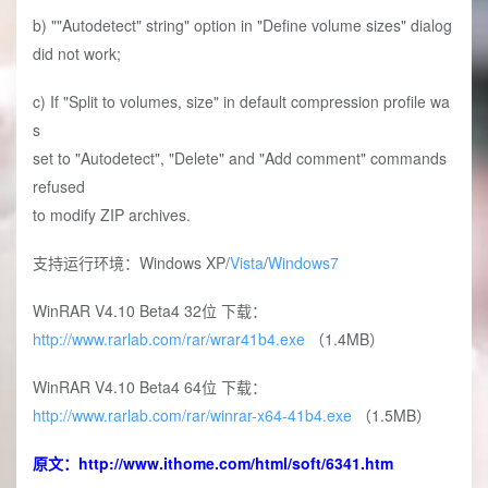
b) ""Autodetect" string" option in "Define volume sizes" dialog
did not work;
c) If "Split to volumes, size" in default compression profile wa
s
set to "Autodetect", "Delete" and "Add comment" commands
refused
to modify ZIP archives.
支持运行环境：Windows XP/
Vista
/
Windows7
WinRAR V4.10 Beta4 32位 下载：
http://www.rarlab.com/rar/wrar41b4.exe
（1.4MB）
WinRAR V4.10 Beta4 64位 下载：
http://www.rarlab.com/rar/winrar-x64-41b4.exe
（1.5MB）
原文：
http://www.ithome.com/html/soft/6341.htm