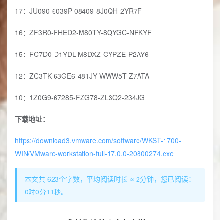
17：JU090-6039P-08409-8J0QH-2YR7F
16：ZF3R0-FHED2-M80TY-8QYGC-NPKYF
15：FC7D0-D1YDL-M8DXZ-CYPZE-P2AY6
12：ZC3TK-63GE6-481JY-WWW5T-Z7ATA
10：1Z0G9-67285-FZG78-ZL3Q2-234JG
下载地址：
https://download3.vmware.com/software/WKST-1700-
WIN/VMware-workstation-full-17.0.0-20800274.exe
本文共 623个字数，平均阅读时长 ≈ 2分钟，您已阅读：
0时0分11秒。